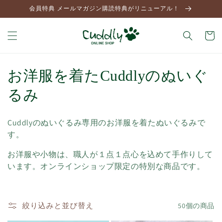
コンテ
会員特典 メールマガジン購読特典がリニューアル！
ンツに
進む
カ
ー
ト
コ
お洋服を着たCuddlyのぬいぐ
レ
るみ
ク
Cuddlyのぬいぐるみ専用のお洋服を着たぬいぐるみで
シ
す。
ョ
お洋服や小物は、職人が１点１点心を込めて手作りして
います。オンラインショップ限定の特別な商品です。
ン
:
絞り込みと並び替え
50個の商品