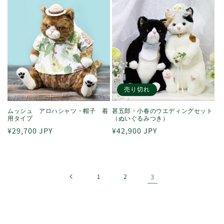
売り切れ
ムッシュ アロハシャツ・帽子 着
甚五郎・小春のウエディングセット
用タイプ
（ぬいぐるみつき）
通
¥29,700 JPY
通
¥42,900 JPY
常
常
価
価
格
格
1
2
3