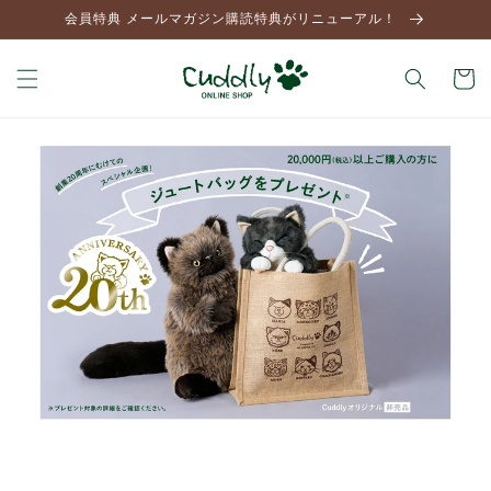
コンテ
会員特典 メールマガジン購読特典がリニューアル！
ンツに
進む
カ
ー
ト