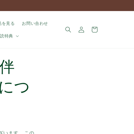
ロ
カ
品を見る
お問い合わせ
グ
ー
イ
購読特典
ト
ン
伴
につ
ざいます。 この