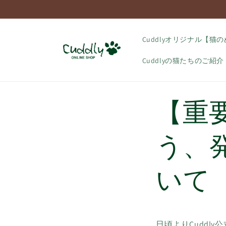
コンテ
ンツに
進む
Cuddlyオリジナル【猫
Cuddlyの猫たちのご紹介
【重
う、
いて
日頃よりCuddl