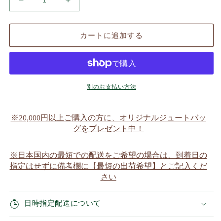
ウ
ウ
エ
エ
イ
イ
カートに追加する
ト
ト
ド
ド
ー
ー
ル
ル
専
専
別のお支払い方法
用
用
ウ
ウ
※20,000円以上ご購入の方に、オリジナルジュートバッ
エ
エ
グをプレゼント中！
イ
イ
ト
ト
※日本国内の最短での配送をご希望の場合は、到着日の
700g〜
700g〜
指定はせずに備考欄に【最短の出荷希望】とご記入くだ
2500g
2500g
さい
未
未
満
満
日時指定配送について
の
の
数
数