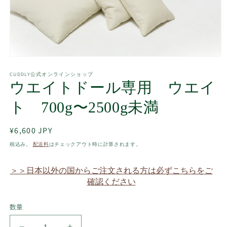
モ
ー
CUDDLY公式オンラインショップ
ダ
ウエイトドール専用 ウエイ
ル
で
ト 700g〜2500g未満
メ
デ
ィ
通
¥6,600 JPY
ア
常
(1)
税込み。
配送料
はチェックアウト時に計算されます。
を
価
開
格
く
＞＞日本以外の国からご注文される方は必ずこちらをご
確認ください
数量