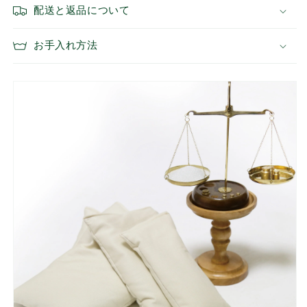
量
量
配送と返品について
を
を
減
増
お手入れ方法
ら
や
す
す