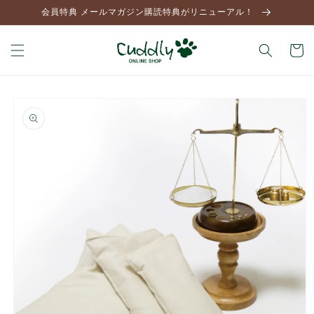
コンテ
会員特典 メールマガジン購読特典がリニューアル！
ンツに
進む
カ
ー
ト
商品情
報にス
キップ