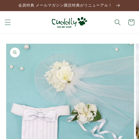
コンテ
会員特典 メールマガジン購読特典がリニューアル！
ンツに
進む
カ
ー
ト
商品情
報にス
キップ