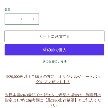
数量
ウ
ウ
エ
エ
デ
デ
カートに追加する
ィ
ィ
ン
ン
グ
グ
ベ
ベ
ー
ー
別のお支払い方法
ル・
ル・
ブ
ブ
※20,000円以上ご購入の方に、オリジナルジュートバッ
ー
ー
グをプレゼント中！
ケ・
ケ・
（ホ
（ホ
※日本国内の最短での配送をご希望の場合は、到着日の
ワ
ワ
指定はせずに備考欄に【最短の出荷希望】とご記入くだ
イ
イ
さい