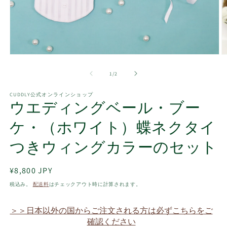
モ
ー
の
1
/
2
ダ
ル
で
CUDDLY公式オンラインショップ
ウエディングベール・ブー
メ
デ
ィ
ケ・（ホワイト）蝶ネクタイ
ア
(1)
(2
つきウィングカラーのセット
を
開
く
通
¥8,800 JPY
常
税込み。
配送料
はチェックアウト時に計算されます。
価
格
＞＞日本以外の国からご注文される方は必ずこちらをご
確認ください