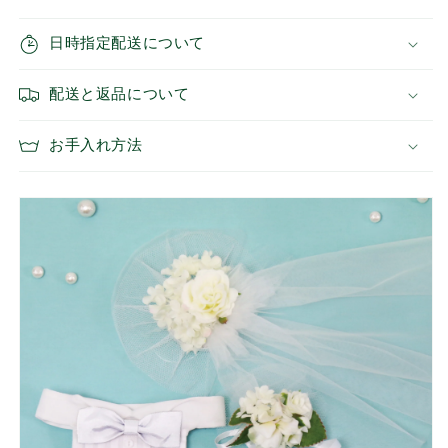
ト）
ト）
蝶
蝶
日時指定配送について
ネ
ネ
ク
ク
配送と返品について
タ
タ
イ
イ
つ
つ
お手入れ方法
き
き
ウ
ウ
ィ
ィ
ン
ン
グ
グ
カ
カ
ラ
ラ
ー
ー
の
の
セ
セ
ッ
ッ
ト
ト