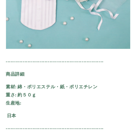
の
の
数
数
量
量
を
を
減
増
ら
や
す
す
----------------------------------------------------------
商品詳細
素材: 綿・ポリエステル・紙・ポリエチレン
重さ:
約５０ｇ
生産地:
日本
----------------------------------------------------------