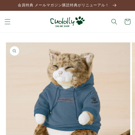
コンテ
会員特典 メールマガジン購読特典がリニューアル！
ンツに
進む
カ
ー
ト
商品情
報にス
キップ