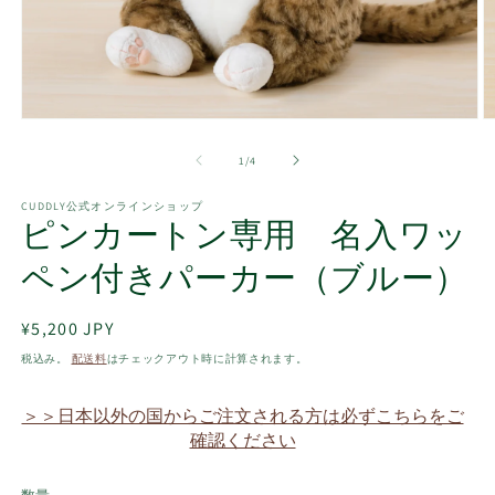
モ
ー
の
1
/
4
ダ
ル
で
CUDDLY公式オンラインショップ
ピンカートン専用 名入ワッ
メ
デ
ィ
ペン付きパーカー（ブルー）
ア
(1)
(2
を
通
¥5,200 JPY
開
常
税込み。
配送料
はチェックアウト時に計算されます。
く
価
格
＞＞日本以外の国からご注文される方は必ずこちらをご
確認ください