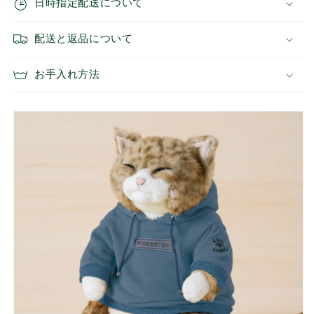
日時指定配送について
ー
ー
カ
カ
配送と返品について
ー
ー
（ブ
（ブ
ル
ル
お手入れ方法
ー）
ー）
の
の
数
数
量
量
を
を
減
増
ら
や
す
す