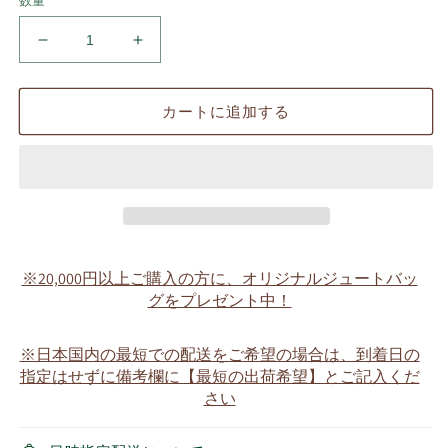
数量
ピ
ピ
ン
ン
カ
カ
カートに追加する
ー
ー
ト
ト
ン
ン
専
専
用
用
名
名
入
入
※20,000円以上ご購入の方に、オリジナルジュートバッ
ワ
ワ
グをプレゼント中！
ッ
ッ
ペ
ペ
※日本国内の最短での配送をご希望の場合は、到着日の
ン
ン
指定はせずに備考欄に【最短の出荷希望】とご記入くだ
付
付
さい
き
き
パ
パ