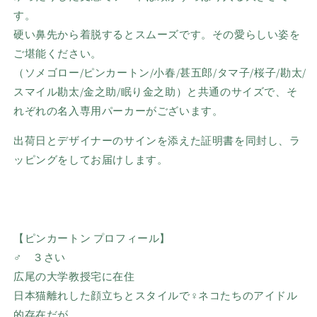
す。
硬い鼻先から着脱するとスムーズです。その愛らしい姿を
ご堪能ください。
（ソメゴロー
/
ピンカートン
/
小春
/
甚五郎
/
タマ子
/
桜子
/
勘太
/
スマイル勘太
/
金之助
/
眠り金之助）と共通のサイズで、そ
れぞれの名入専用パーカーがございます。
出荷日とデザイナーのサインを添えた証明書を同封し、ラ
ッピングをしてお届けします。
【ピンカートン プロフィール】
♂ ３さい
広尾の大学教授宅に在住
日本猫離れした顔立ちとスタイルで
♀ネコたちのアイドル
的存在だが