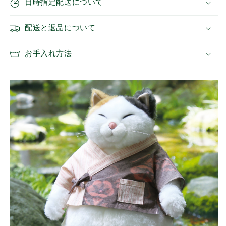
日時指定配送について
タ
タ
イ
イ
プ
プ
配送と返品について
の
の
数
数
お手入れ方法
量
量
を
を
減
増
ら
や
す
す