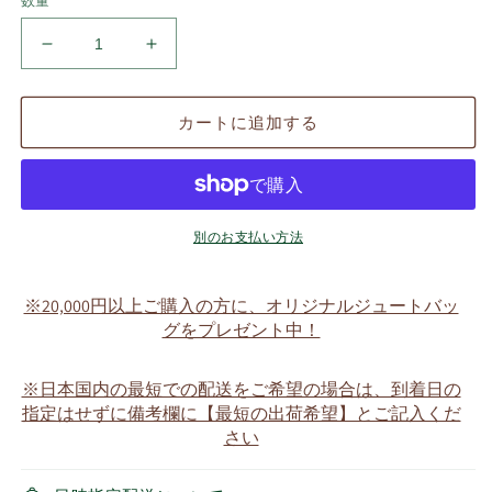
数量
マ
マ
リ
リ
ア
ア
カートに追加する
久
久
留
留
米
米
絣
絣
の
の
別のお支払い方法
甚
甚
平
平
※20,000円以上ご購入の方に、オリジナルジュートバッ
（桃・
（桃・
グをプレゼント中！
縞
縞
×
×
※日本国内の最短での配送をご希望の場合は、到着日の
朝
朝
指定はせずに備考欄に【最短の出荷希望】とご記入くだ
顔）
顔）
さい
着
着
用
用