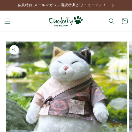
コンテ
会員特典 メールマガジン購読特典がリニューアル！
ンツに
進む
カ
ー
ト
商品情
報にス
キップ