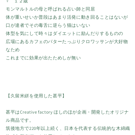
♀ １２歳
モンマルトルの母と呼ばれる占い師と同居
体が重いせいか普段はあまり活発に動き回ることはないが
口が達者でその毒舌に逆らう猫はいない
体型を気にして時々はダイエットに励んだりするものの
広場にあるカフェのバターたっぷりクロワッサンが大好物
なため
これまでに効果が出たためしが無い
【久留米絣を使用した甚平】
甚平はCreative factory ほしのほが企画・開発したオリジナ
ル商品です。
筑後地方で220年以上続く、日本を代表する伝統的な木綿織