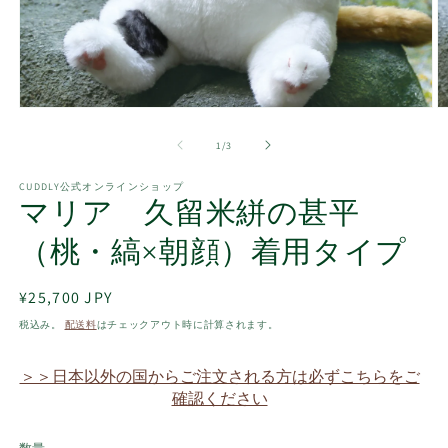
モ
ー
の
1
/
3
ダ
ル
で
CUDDLY公式オンラインショップ
マリア 久留米絣の甚平
メ
デ
ィ
（桃・縞×朝顔）着用タイプ
ア
(1)
(2
を
通
¥25,700 JPY
開
常
税込み。
配送料
はチェックアウト時に計算されます。
く
価
格
＞＞日本以外の国からご注文される方は必ずこちらをご
確認ください