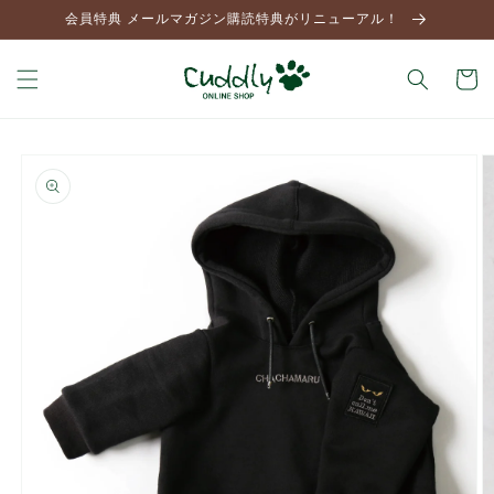
コンテ
会員特典 メールマガジン購読特典がリニューアル！
ンツに
進む
カ
ー
ト
商品情
報にス
キップ