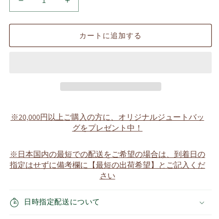
茶々
茶々
丸
丸
II
II
カートに追加する
専
専
用
用
パ
パ
ー
ー
カ
カ
ー
ー
の
の
※20,000円以上ご購入の方に、オリジナルジュートバッ
数
数
グをプレゼント中！
量
量
を
を
※日本国内の最短での配送をご希望の場合は、到着日の
減
増
指定はせずに備考欄に【最短の出荷希望】とご記入くだ
ら
や
さい
す
す
日時指定配送について