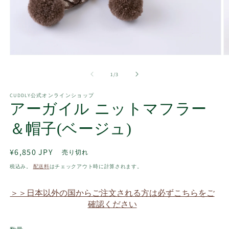
モ
ー
の
1
/
3
ダ
ル
で
CUDDLY公式オンラインショップ
アーガイル ニットマフラー
メ
デ
ィ
＆帽子(ベージュ)
ア
(1)
(2
を
通
¥6,850 JPY
売り切れ
開
常
税込み。
配送料
はチェックアウト時に計算されます。
く
価
格
＞＞日本以外の国からご注文される方は必ずこちらをご
確認ください