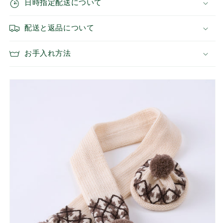
日時指定配送について
ジ
ジ
ュ)
ュ)
配送と返品について
の
の
数
数
量
量
お手入れ方法
を
を
減
増
ら
や
す
す