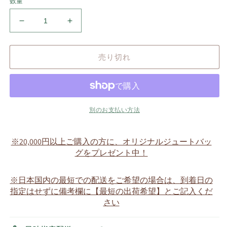
数量
ア
ア
ー
ー
ガ
ガ
売り切れ
イ
イ
ル
ル
ニ
ニ
ッ
ッ
ト
ト
別のお支払い方法
マ
マ
フ
フ
※20,000円以上ご購入の方に、オリジナルジュートバッ
ラ
ラ
グをプレゼント中！
ー
ー
＆
＆
※日本国内の最短での配送をご希望の場合は、到着日の
帽
帽
指定はせずに備考欄に【最短の出荷希望】とご記入くだ
子
子
さい
(ベ
(ベ
ー
ー