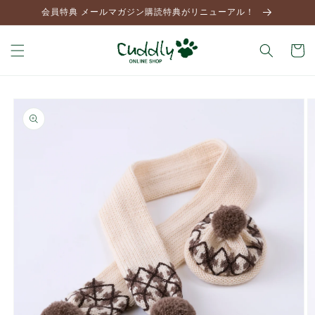
コンテ
会員特典 メールマガジン購読特典がリニューアル！
ンツに
進む
カ
ー
ト
商品情
報にス
キップ