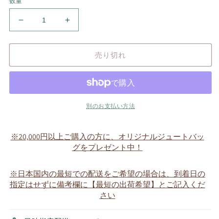
数量
ち
ち
び
び
ピ
ピ
売り切れ
ン
ン
久
久
留
留
米
米
絣
絣
別のお支払い方法
の
の
甚
甚
※20,000円以上ご購入の方に、オリジナルジュートバッ
平
平
グをプレゼント中！
（天
（天
×
×
※日本国内の最短での配送をご希望の場合は、到着日の
薬
薬
指定はせずに備考欄に【最短の出荷希望】とご記入くだ
壺）
壺）
さい
着
着
用
用