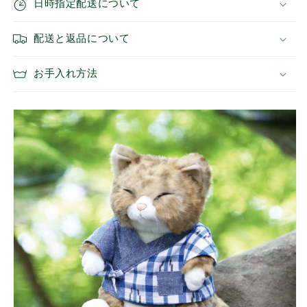
日時指定配送について
タ
タ
イ
イ
プ
プ
配送と返品について
の
の
数
数
お手入れ方法
量
量
を
を
減
増
ら
や
す
す