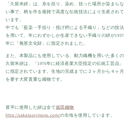
「久留米絣」は、糸を括り、染め、括った場所が染まらな
い事で、柄を作る複雑で高度な伝統技法により生産されて
います。
中でも「藍染・手括り・投げ杼による手織り」などの技法
を用いて、年にわずかしか生産できない手織りの絣が1957
年に「無形文化財」に指定されました。
また、本製品にも使用している、動力織機を用いた多くの
久留米絣は、「
1976
年に経済産業大臣指定の伝統工芸品」
に指定されています。生地の完成までに２ヶ月から４ヶ月
を要す大変貴重な織物です。
甚平に使用した絣は全て
坂田織物
http://sakataorimono.com/
の生地を使用しています。