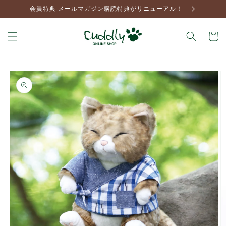
コンテ
会員特典 メールマガジン購読特典がリニューアル！
ンツに
進む
カ
ー
ト
商品情
報にス
キップ