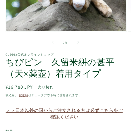
モ
ー
の
1
/
6
ダ
ル
で
CUDDLY公式オンラインショップ
ちびピン 久留米絣の甚平
メ
デ
ィ
（天×薬壺）着用タイプ
ア
(1)
(2
を
通
¥16,780 JPY
売り切れ
開
常
税込み。
配送料
はチェックアウト時に計算されます。
く
価
格
＞＞日本以外の国からご注文される方は必ずこちらをご
確認ください