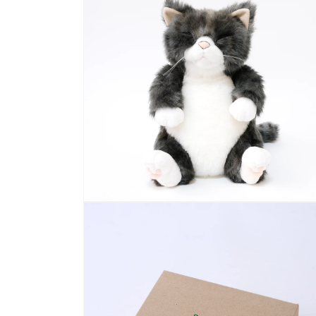
で
メ
デ
ィ
ア
(2)
を
開
く
モ
ー
ダ
ル
で
メ
デ
ィ
ア