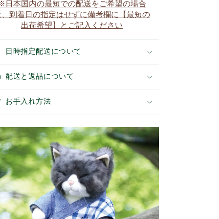
※日本国内の最短での配送をご希望の場合
薬
薬
は、到着日の指定はせずに備考欄に【最短の
壺）
壺）
出荷希望】とご記入ください
着
着
用
用
日時指定配送について
タ
タ
イ
イ
プ
プ
配送と返品について
の
の
数
数
お手入れ方法
量
量
を
を
減
増
ら
や
す
す