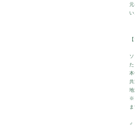
元
い
【
ソ
た
本
共
地
※
ま
♂