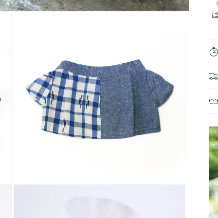
モ
ー
ダ
ル