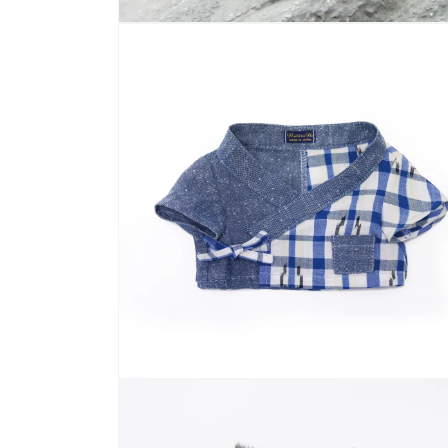
モ
ー
ダ
ル
で
メ
デ
ィ
ア
(1)
を
開
く
モ
ー
ダ
ル