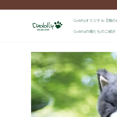
コンテ
ンツに
進む
Cuddlyオリジナル【猫
Cuddlyの猫たちのご紹介
商品情
報にス
キップ