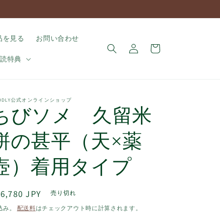
ロ
カ
品を見る
お問い合わせ
グ
ー
イ
購読特典
ト
ン
UDDLY公式オンラインショップ
ちびソメ 久留米
絣の甚平（天×薬
壺）着用タイプ
通
6,780 JPY
売り切れ
常
込み。
配送料
はチェックアウト時に計算されます。