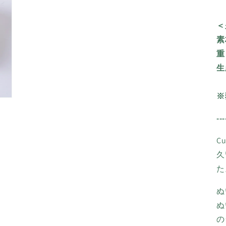
(5)
を
開
＜
く
素
重
生
※
---
C
久
た
ぬ
ぬ
の