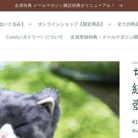
会員特典 メールマガジン購読特典がリニューアル！
のぬいぐるみ】
オンラインショップ【限定商品】
全ての商
Cuddly (カドリー）について
会員登録特典・メールマガジン
C
¥1
税