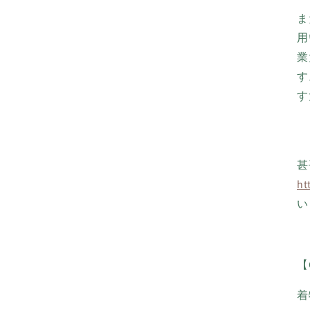
ま
用
業
す
す
甚
ht
い
【
着