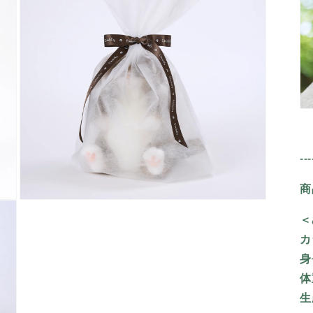
で
メ
デ
ィ
ア
(3)
を
開
く
---
商
モ
ー
＜
ダ
カ
ル
で
身
メ
体
デ
ィ
生
ア