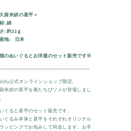
久留米絣の甚平＞
材:
綿
さ:
約
22ｇ
産地:
日本
猫のぬいぐるとお洋服のセット販売です※
-------------------------------------------------------
uddly公式オンラインショップ限定。
留米絣の甚平を着たちびソメが登場しまし
。
いぐると甚平のセット販売です。
いぐるみ本体と甚平をそれぞれオリジナル
ラッピングでお包みして同送します。お手