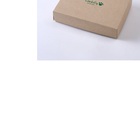
(4)
を
開
く
モ
ー
ダ
ル
で
メ
デ
ィ
ア
(6)
を
開
く