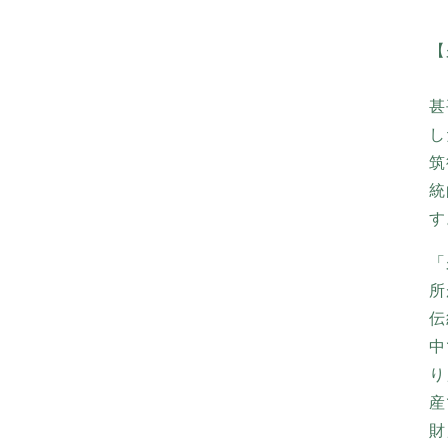
【
甚
し
筑
統
す
「
所
伝
中
り
産
財