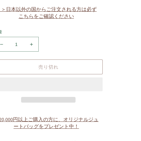
価
格
＞＞日本以外の国からご注文される方は必ず
こちらをご確認ください
量
ち
ち
び
び
ソ
ソ
売り切れ
メ
メ
久
久
留
留
米
米
絣
絣
の
の
甚
甚
20,000円以上ご購入の方に、オリジナルジュ
平
平
ートバッグをプレゼント中！
（天
（天
×
×