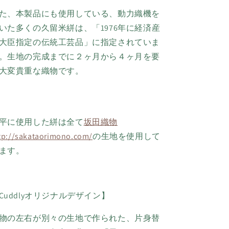
た、本製品にも使用している、動力織機を
いた多くの久留米絣は、「
1976
年に経済産
大臣指定の伝統工芸品」に指定されていま
。生地の完成までに２ヶ月から４ヶ月を要
大変貴重な織物です。
平に使用した絣は全て
坂田織物
tp://sakataorimono.com/
の生地を使用して
ます。
Cuddlyオリジナルデザイン】
物の左右が別々の生地で作られた、片身替