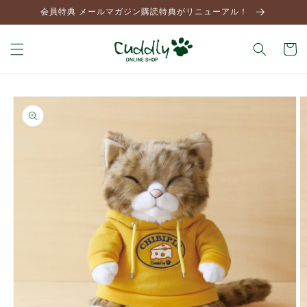
コンテ
会員特典 メールマガジン購読特典がリニューアル！
ンツに
進む
カ
ー
ト
商品情
報にス
キップ