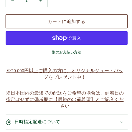
ち
ち
び
び
ピ
ピ
カートに追加する
ン
ン
パ
パ
ー
ー
カ
カ
ー
ー
別のお支払い方法
タ
タ
イ
イ
※20,000円以上ご購入の方に、オリジナルジュートバッ
プ
プ
グをプレゼント中！
の
の
数
数
※日本国内の最短での配送をご希望の場合は、到着日の
量
量
指定はせずに備考欄に【最短の出荷希望】とご記入くだ
を
を
さい
減
増
ら
や
日時指定配送について
す
す