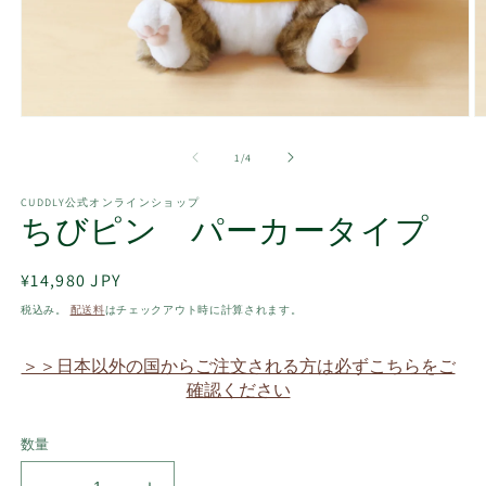
モ
ー
の
1
/
4
ダ
ル
で
CUDDLY公式オンラインショップ
ちびピン パーカータイプ
メ
デ
ィ
通
¥14,980 JPY
ア
(1)
(2
常
税込み。
配送料
はチェックアウト時に計算されます。
を
価
開
格
く
＞＞日本以外の国からご注文される方は必ずこちらをご
確認ください
数量