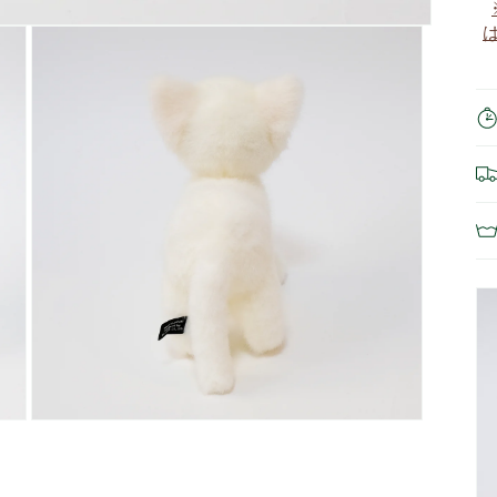
モ
ー
ダ
ル