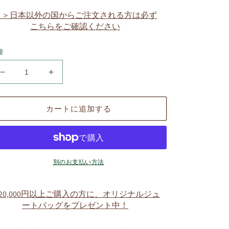
価
格
＞＞日本以外の国からご注文される方は必ず
こちらをご確認ください
量
ド
ド
ロ
ロ
ッ
ッ
カートに追加する
プ
プ
ス
ス
シ
シ
ロ
ロ
Drops
Drops
別のお支払い方法
Shiro
Shiro
ブ
ブ
20,000円以上ご購入の方に、オリジナルジュ
ル
ル
ートバッグをプレゼント中！
ー
ー
ア
ア