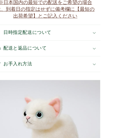
※日本国内の最短での配送をご希望の場合
イ
イ
は、到着日の指定はせずに備考欄に【最短の
の
の
出荷希望】とご記入ください
数
数
量
量
を
を
日時指定配送について
減
増
ら
や
配送と返品について
す
す
お手入れ方法