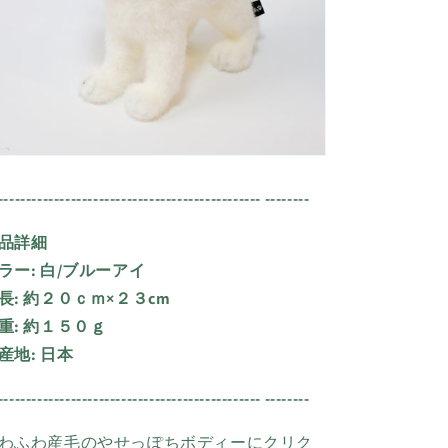
----------------------------------------------- --------
品詳細
ラー:
白/ブルーアイ
長:
約２０ｃｍ×２３cm
重:
約１５０ｇ
産地:
日本
----------------------------------------------- --------
わふわ産毛のやせっぽちボディーにクリク