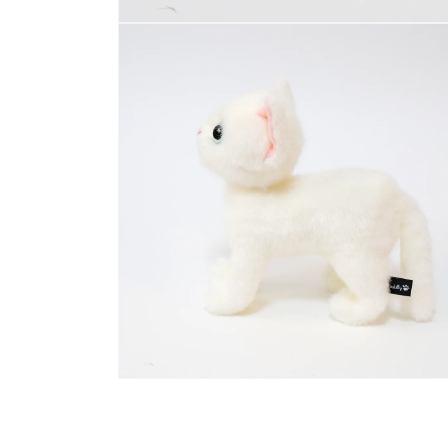
モ
ー
ダ
ル
で
メ
デ
ィ
ア
(1)
を
開
く
モ
ー
ダ
ル