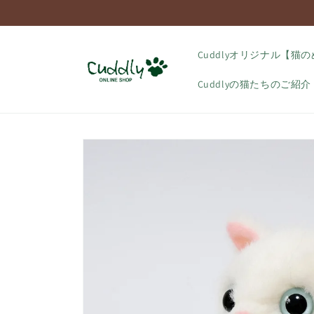
コンテ
ンツに
進む
Cuddlyオリジナル【猫
Cuddlyの猫たちのご紹介
商品情
報にス
キップ