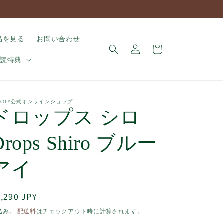
ロ
カ
品を見る
お問い合わせ
グ
ー
イ
購読特典
ト
ン
UDDLY公式オンラインショップ
ドロップス シロ
Drops Shiro ブルー
アイ
通
,290 JPY
常
込み。
配送料
はチェックアウト時に計算されます。