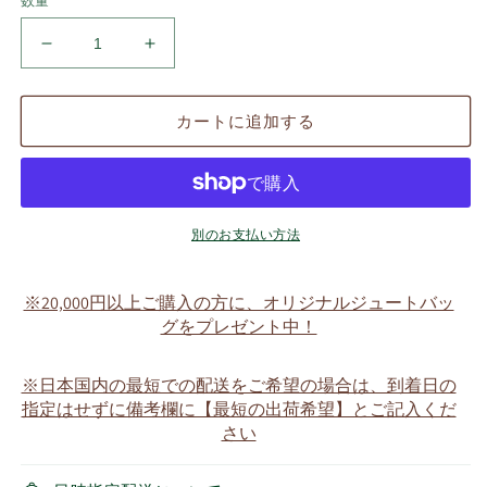
数量
ド
ド
ロ
ロ
ッ
ッ
カートに追加する
プ
プ
ス・
ス・
ミ
ミ
ス
ス
チ
チ
別のお支払い方法
ー
ー
フ
フ
※20,000円以上ご購入の方に、オリジナルジュートバッ
専
専
グをプレゼント中！
用
用
蝶
蝶
※日本国内の最短での配送をご希望の場合は、到着日の
ネ
ネ
指定はせずに備考欄に【最短の出荷希望】とご記入くだ
ク
ク
さい
タ
タ
イ
イ