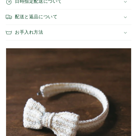
日時指定配送について
（ベ
（ベ
ー
ー
配送と返品について
ジ
ジ
ュ）
ュ）
の
の
お手入れ方法
数
数
量
量
を
を
減
増
ら
や
す
す