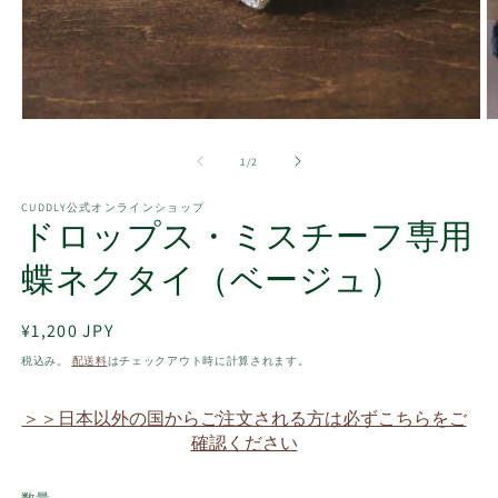
モ
ー
の
1
/
2
ダ
ル
で
CUDDLY公式オンラインショップ
ドロップス・ミスチーフ専用
メ
デ
ィ
蝶ネクタイ（ベージュ）
ア
(1)
(2
を
通
¥1,200 JPY
開
常
税込み。
配送料
はチェックアウト時に計算されます。
く
価
格
＞＞日本以外の国からご注文される方は必ずこちらをご
確認ください