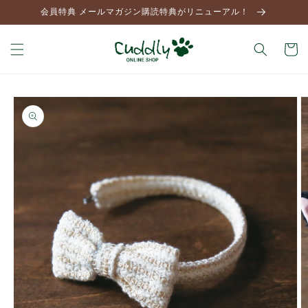
コンテ
会員特典 メールマガジン購読特典がリニューアル！
ンツに
進む
カ
ー
ト
商品情
報にス
キップ