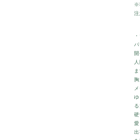
※
注
・
パ
開
人
ま
胸
メ
ゆ
る
硬
愛
出