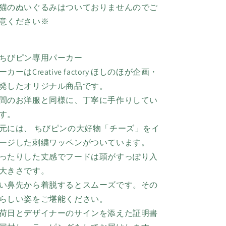
猫のぬいぐるみはついておりませんのでご
意ください※
ちびピン専用パーカー
ーカーはCreative factory ほしのほが企画・
発したオリジナル商品です。
間のお洋服と同様に、丁寧に手作りしてい
す。
元には、
ちびピンの
大好物「チーズ」をイ
ージした刺繍ワッペンがついています。
ったりした丈感でフードは頭がすっぽり入
大きさです。
い鼻先から着脱するとスムーズです。その
らしい姿をご堪能ください。
荷日とデザイナーのサインを添えた証明書