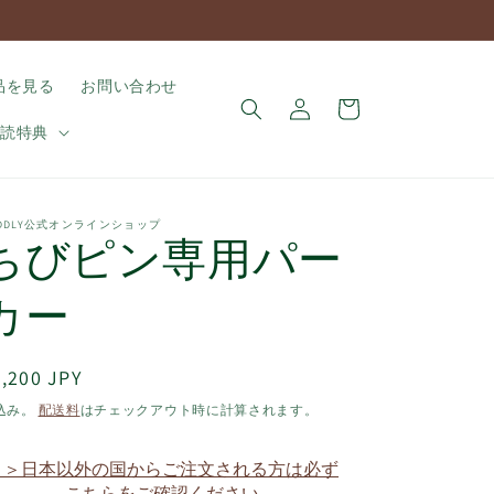
ロ
カ
品を見る
お問い合わせ
グ
ー
イ
購読特典
ト
ン
UDDLY公式オンラインショップ
ちびピン専用パー
カー
通
,200 JPY
常
込み。
配送料
はチェックアウト時に計算されます。
価
格
＞＞日本以外の国からご注文される方は必ず
こちらをご確認ください