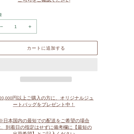
量
ち
ち
び
び
ピ
ピ
カートに追加する
ン
ン
専
専
用
用
パ
パ
ー
ー
カ
カ
ー
ー
20,000円以上ご購入の方に、オリジナルジュ
の
の
ートバッグをプレゼント中！
数
数
量
量
※日本国内の最短での配送をご希望の場合
を
を
は、到着日の指定はせずに備考欄に【最短の
減
増
出荷希望】とご記入ください