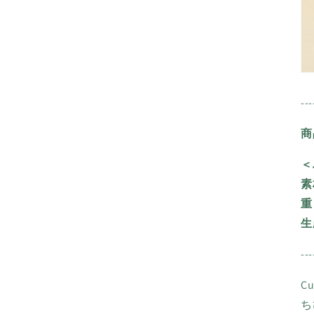
で
メ
デ
ィ
ア
(3)
を
開
---
く
商
＜
素
重
生
---
C
ち