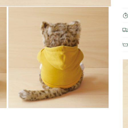
モ
ー
ダ
ル