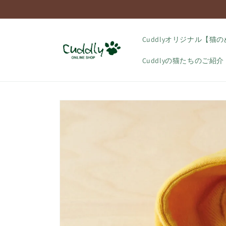
コンテ
ンツに
進む
Cuddlyオリジナル【猫
Cuddlyの猫たちのご紹介
商品情
報にス
キップ