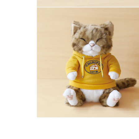
モ
ー
ダ
ル
で
メ
デ
ィ
ア
(1)
を
開
く
モ
ー
ダ
ル