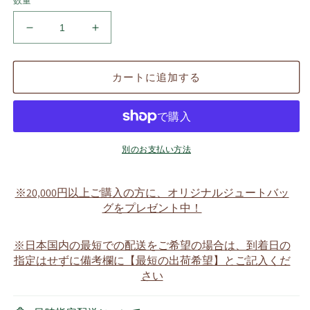
数量
勘
勘
太
太
専
専
カートに追加する
用
用
名
名
入
入
ワ
ワ
ッ
ッ
別のお支払い方法
ペ
ペ
ン
ン
※20,000円以上ご購入の方に、オリジナルジュートバッ
付
付
グをプレゼント中！
き
き
パ
パ
※日本国内の最短での配送をご希望の場合は、到着日の
ー
ー
指定はせずに備考欄に【最短の出荷希望】とご記入くだ
カ
カ
さい
ー
ー
（イ
（イ