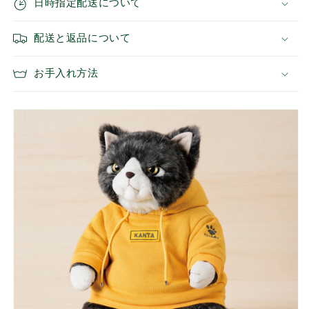
日時指定配送について
エ
エ
ロ
ロ
配送と返品について
ー）
ー）
の
の
数
数
お手入れ方法
量
量
を
を
減
増
ら
や
す
す