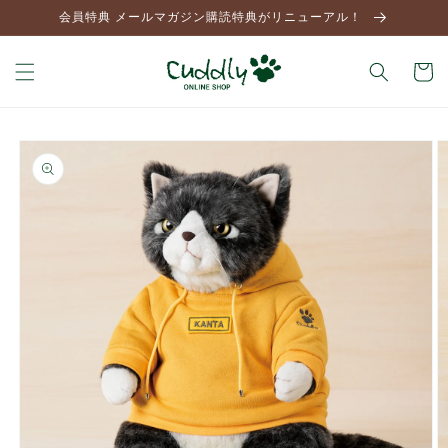
コンテ
会員特典 メールマガジン購読特典がリニューアル！
ンツに
進む
カ
ー
ト
商品情
報にス
キップ