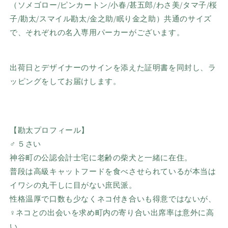
（ソメゴロー
/
ピンカートン
/
小春
/
甚五郎
/わさ美/
タマ子
/
桜
子
/
勘太
/
スマイル勘太
/
金之助
/
眠り金之助）共通のサイズ
で、それぞれの名入専用パーカーがございます。
出荷日とデザイナーのサインを添えた証明書を同封し、ラ
ッピングをしてお届けします。
【勘太
プロフィール】
♂ ５さい
神谷町の公認会計士宅に老齢の柴犬と一緒に在住。
普段は高級キャットフードを食べさせられているが本当は
イワシの丸干しに目がない庶民派。
性格温厚で口数も少なくネコ付き合いも得意ではないが、
♀ネコとの出会いを求め町内の寄り合い出席率は意外に高
い。