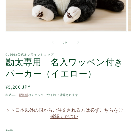
モ
ー
の
1
/
4
ダ
ル
で
CUDDLY公式オンラインショップ
勘太専用 名入ワッペン付き
メ
デ
ィ
パーカー（イエロー）
ア
(1)
(2
を
通
¥5,200 JPY
開
常
税込み。
配送料
はチェックアウト時に計算されます。
く
価
格
＞＞日本以外の国からご注文される方は必ずこちらをご
確認ください