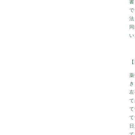
書
で
法
同
い
【
薬
き
左
て
て
て
日
て