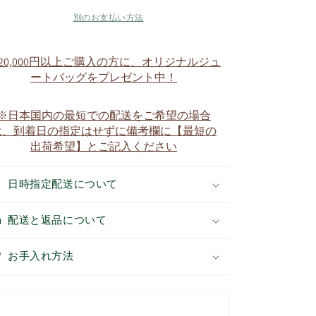
平
平
（天
（天
別のお支払い方法
×
×
薬
薬
20,000円以上ご購入の方に、オリジナルジュ
壺）
壺）
ートバッグをプレゼント中！
Jinbei(Ama×Yakko)
Jinbei(Ama×Yakko)
【ち
【ち
※日本国内の最短での配送をご希望の場合
び
び
は、到着日の指定はせずに備考欄に【最短の
ソ
ソ
出荷希望】とご記入ください
メ・
メ・
ち
ち
び
び
日時指定配送について
ピ
ピ
ン
ン
配送と返品について
専
専
用
用
お手入れ方法
サ
サ
イ
イ
ズ】
ズ】