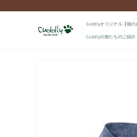
コンテ
ンツに
進む
Cuddlyオリジナル【猫
Cuddlyの猫たちのご紹介
商品情
報にス
キップ