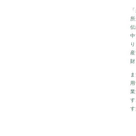
「
所
伝
中
り
産
財
ま
用
業
す
す