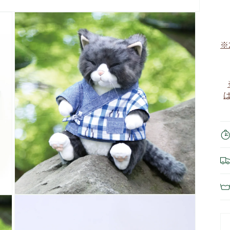
※
モ
ー
ダ
ル