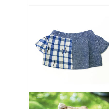
モ
ー
ダ
ル
で
メ
デ
ィ
ア
(1)
を
開
く
モ
ー
ダ
ル