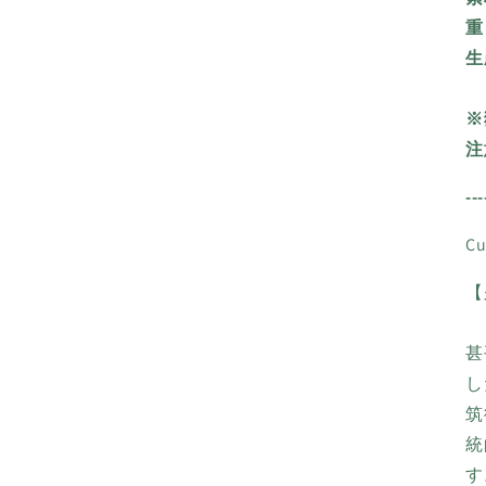
(5)
を
重
開
生
く
※
注
---
C
【
甚
し
筑
統
す