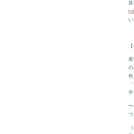
甚
ht
い
【
着
の
色
「
平
〜
つ
（