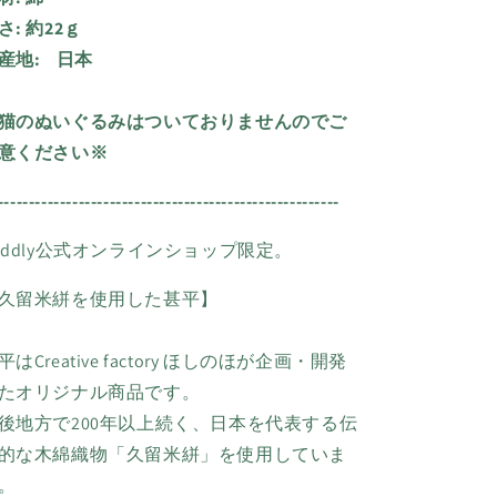
さ:
約
22ｇ
産地:
日本
猫のぬいぐるみはついておりませんのでご
意ください※
-------------------------------------------------------
uddly公式オンラインショップ限定。
久留米絣を使用した甚平】
平はCreative factory ほしのほが企画・開発
たオリジナル商品です。
後地方で200年以上続く、日本を代表する伝
的な木綿織物「久留米絣」を使用していま
。