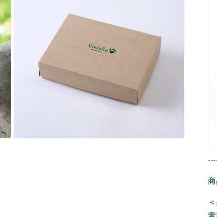
で
メ
デ
ィ
ア
(3)
を
開
く
モ
ー
---
ダ
ル
で
商
メ
デ
＜
ィ
ア
素