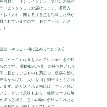
を同封し、オンラインショップ限定の紙箱
ラッピングをしてお届けします。着用方
・お手入れに関する注意点を記載した紙が
封されていますので、必ずご一読くださ
。）
薬壺（やっこ）柄に込められた想い】
壺（やっこ）は薬を入れていた蓋付きの焼
ものです。
薬師如来が唯一の持ち物として
手に載せているものも薬壺で、疫病を治し
寿命を延ばし、災いを消す御守りともされ
います。繰り返される
柄には「ずっと続い
いく」という意味もあり、健康で幸せな毎
がずっと続くことへの願いが込められたと
も縁起の良い柄とされています。