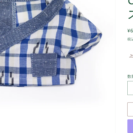
¥6
税
数