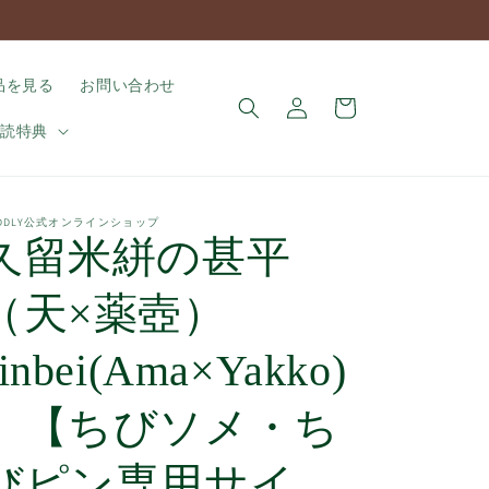
ロ
カ
品を見る
お問い合わせ
グ
ー
イ
購読特典
ト
ン
UDDLY公式オンラインショップ
久留米絣の甚平
（天×薬壺）
Jinbei(Ama×Yakko)
【ちびソメ・ち
びピン専用サイ