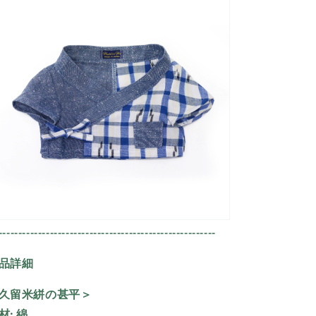
の
の
数
数
量
量
を
を
減
増
ら
や
す
す
-------------------------------------------------------
品詳細
久留米絣の甚平＞
材:
綿