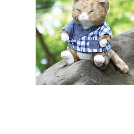
で
メ
デ
ィ
ア
(2)
を
開
く
モ
ー
ダ
ル
で
メ
デ
ィ
ア