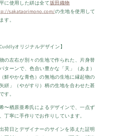
平に使用した絣は全て
坂田織物
tp://sakataorimono.com/
の生地を使用して
ます。
Cuddlyオリジナルデザイン】
物の左右が別々の生地で作られた、片身替
パターンで、
色合い豊かな「天」（あま）
（鮮やかな青色）の無地の生地に縁起物の
矢絣」（やがすり）柄の生地を合わせた甚
です。
希〜楢原亜希氏によるデザインで、一点
ず
、丁寧に手作りでお作りしています。
出荷日とデザイナーのサインを添えた証明