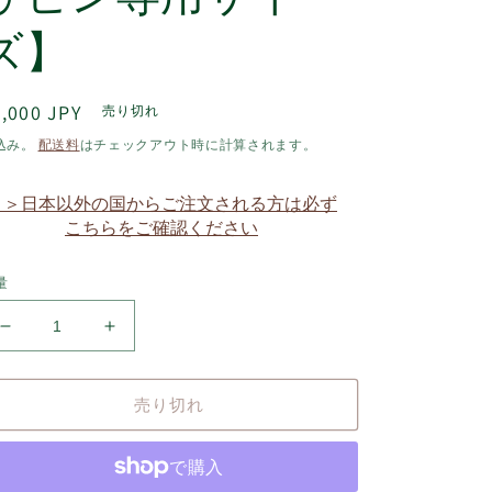
ズ】
通
,000 JPY
売り切れ
常
込み。
配送料
はチェックアウト時に計算されます。
価
格
＞＞日本以外の国からご注文される方は必ず
こちらをご確認ください
量
久
久
留
留
米
米
売り切れ
絣
絣
の
の
甚
甚