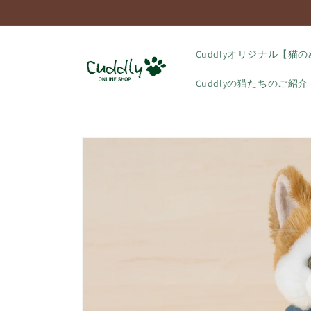
コンテ
ンツに
進む
Cuddlyオリジナル【猫
Cuddlyの猫たちのご紹介
商品情
報にス
キップ