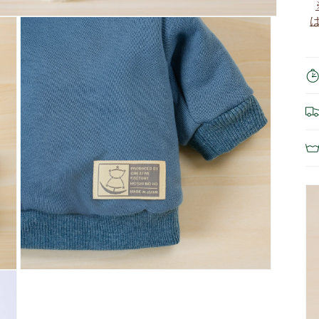
モ
ー
ダ
ル