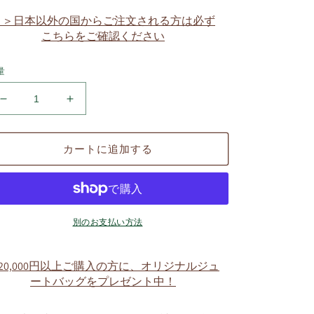
価
格
＞＞日本以外の国からご注文される方は必ず
こちらをご確認ください
量
小
小
春
春
専
専
カートに追加する
用
用
名
名
入
入
ワ
ワ
ッ
ッ
別のお支払い方法
ペ
ペ
ン
ン
20,000円以上ご購入の方に、オリジナルジュ
付
付
ートバッグをプレゼント中！
き
き
パ
パ