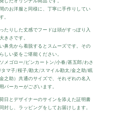
発したオリジナル商品です。
間のお洋服と同様に、丁寧に手作りしてい
す。
ったりした丈感でフードは頭がすっぽり入
大きさです。
い鼻先から着脱するとスムーズです。その
らしい姿をご堪能ください。
ソメゴロー
/
ピンカートン
/
小春
/
甚五郎
/わさ
/
タマ子
/
桜子
/
勘太
/
スマイル勘太
/
金之助
/
眠
金之助）共通のサイズで、それぞれの名入
用パーカーがございます。
荷日とデザイナーのサインを添えた証明書
同封し、ラッピングをしてお届けします。