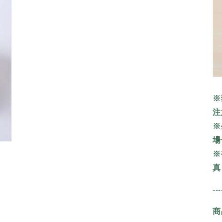
で
メ
デ
ィ
ア
(3)
を
開
く
※
注
※
場
※
真
---
商