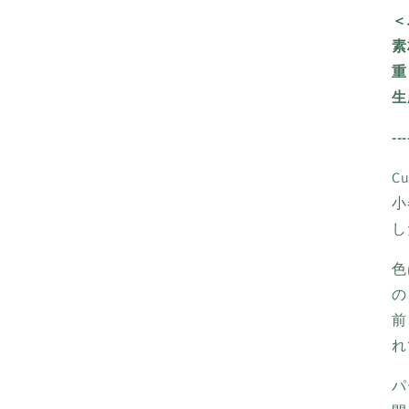
＜
素
重
生
---
C
小
し
色
の
前
れ
パ