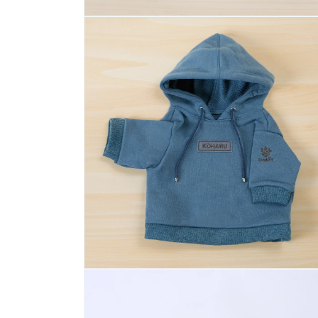
モ
ー
ダ
ル
で
メ
デ
ィ
ア
(1)
を
開
く
モ
ー
ダ
ル