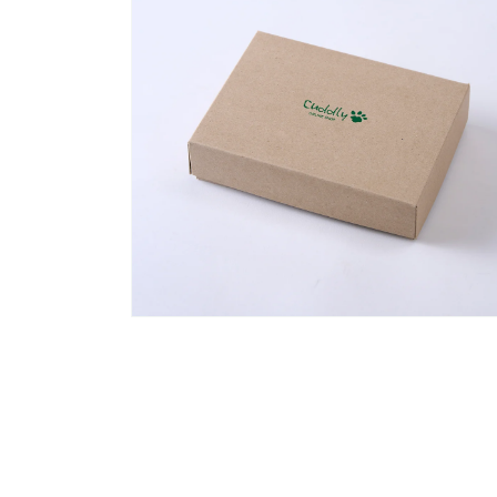
で
メ
デ
ィ
ア
(2)
を
開
く
モ
ー
ダ
ル
で
メ
デ
ィ
ア