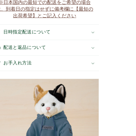
※日本国内の最短での配送をご希望の場合
ー
ー
は、到着日の指定はせずに備考欄に【最短の
カ
カ
出荷希望】とご記入ください
ー
ー
（ブ
（ブ
日時指定配送について
ル
ル
ー）
ー）
配送と返品について
の
の
数
数
量
量
お手入れ方法
を
を
減
増
ら
や
す
す