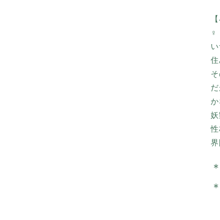
【
♀
い
住
そ
だ
か
妖
性
界