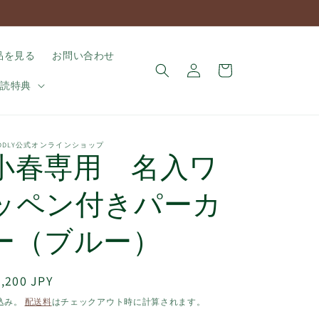
ロ
カ
品を見る
お問い合わせ
グ
ー
イ
購読特典
ト
ン
UDDLY公式オンラインショップ
小春専用 名入ワ
ッペン付きパーカ
ー（ブルー）
通
,200 JPY
常
込み。
配送料
はチェックアウト時に計算されます。