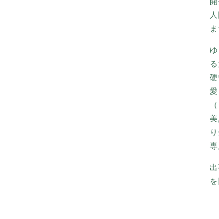
開
人
ま
ゆ
る
硬
愛
（
美
り
専
出
を