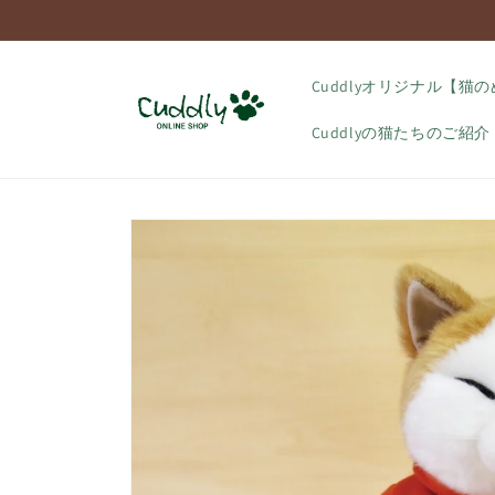
コンテ
ンツに
進む
Cuddlyオリジナル【猫
Cuddlyの猫たちのご紹介
商品情
報にス
キップ