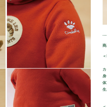
で
メ
デ
ィ
ア
(3)
を
開
---
く
商
＜
カ
モ
ー
身
ダ
体
ル
で
生
メ
デ
ィ
ア
＜