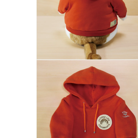
(4)
を
開
く
モ
ー
ダ
ル
で
メ
デ
ィ
ア
(6)
を
開
く