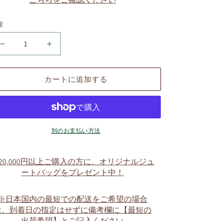
量
マ
マ
リ
リ
ア
ア
カートに追加する
パ
パ
ー
ー
カ
カ
ー
ー
着
着
別のお支払い方法
用
用
タ
タ
20,000円以上ご購入の方に、オリジナルジュ
イ
イ
ートバッグをプレゼント中！
プ
プ
の
の
※日本国内の最短での配送をご希望の場合
数
数
は、到着日の指定はせずに備考欄に【最短の
量
量
出荷希望】とご記入ください