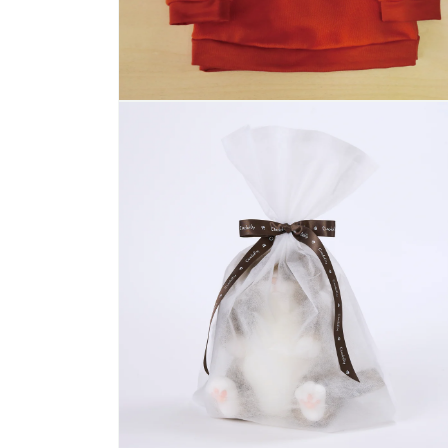
モ
ー
ダ
ル
で
メ
デ
ィ
ア
(8)
を
開
く