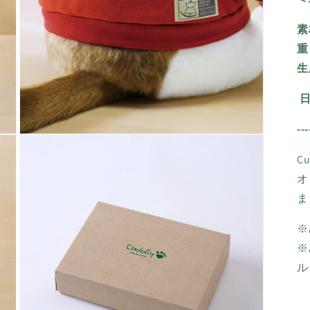
(5)
を
素
開
く
重
生
---
モ
ー
C
ダ
ル
オ
で
ま
メ
デ
ィ
※
ア
※
(7)
を
ル
開
く