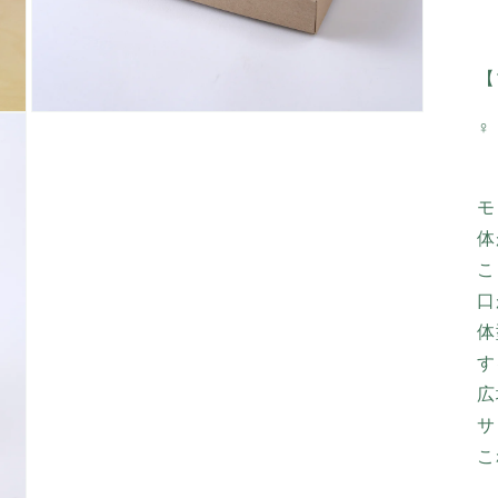
【
モ
♀
ー
ダ
ル
で
モ
メ
体
デ
ィ
こ
ア
口
(9)
を
体
開
く
す
広
サ
こ