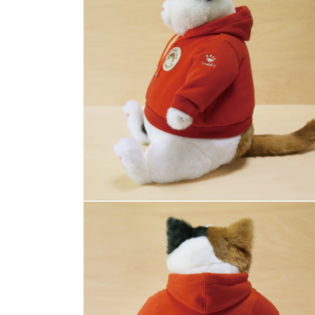
で
メ
デ
ィ
ア
(2)
を
開
く
モ
ー
ダ
ル
で
メ
デ
ィ
ア