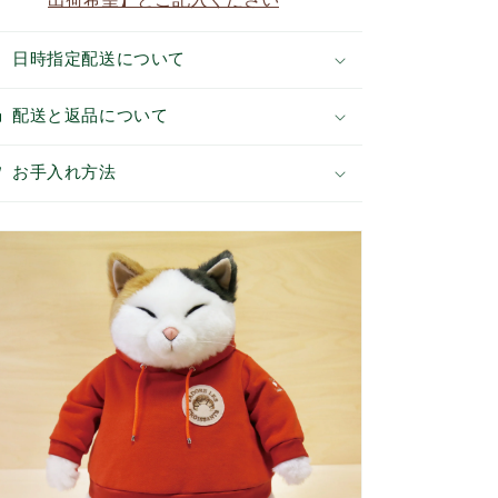
を
を
減
増
日時指定配送について
ら
や
す
す
配送と返品について
お手入れ方法