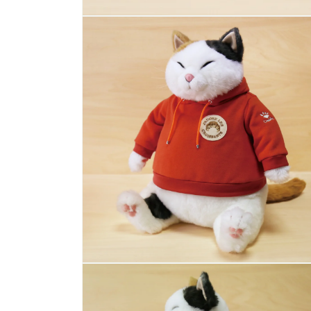
モ
ー
ダ
ル
で
メ
デ
ィ
ア
(1)
を
開
く
モ
ー
ダ
ル