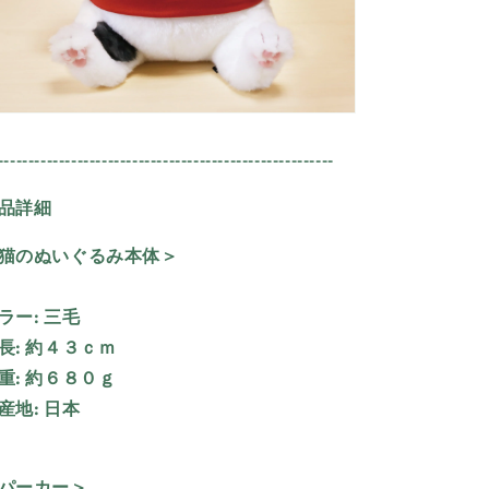
-------------------------------------------------------
品詳細
猫のぬいぐるみ本体＞
ラー:
三毛
長:
約４３ｃｍ
重:
約６８０ｇ
産地:
日本
パーカー＞