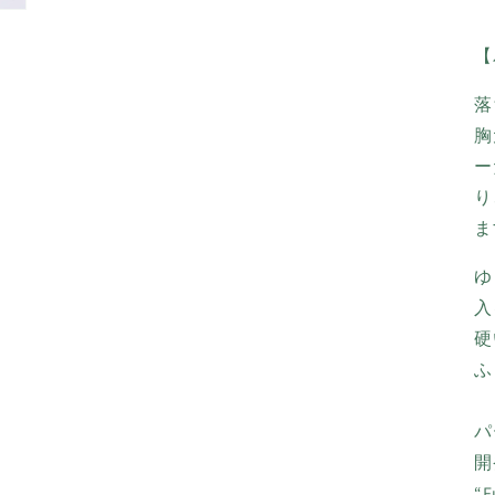
【
落
胸
ー
り
ま
ゆ
入
硬
ふ
パ
開
“