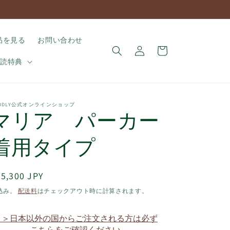
ロ
カ
品を見る
お問い合わせ
グ
ー
イ
購読特典
ト
ン
UDDLY公式オンラインショップ
マリア パーカー
着用タイプ
通
5,300 JPY
常
込み。
配送料
はチェックアウト時に計算されます。
価
格
＞＞日本以外の国からご注文される方は必ず
こちらをご確認ください