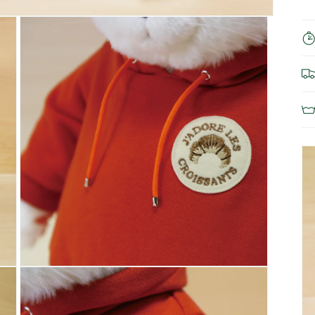
モ
ー
ダ
ル