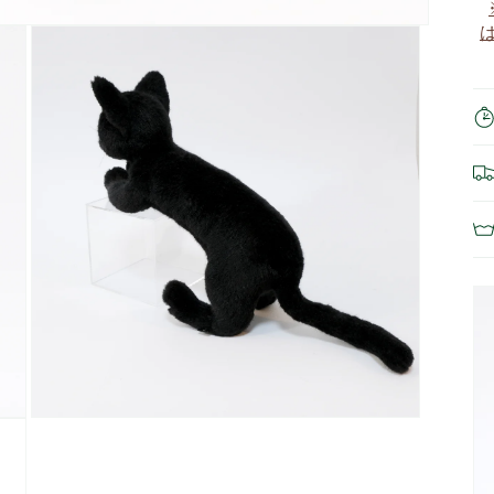
モ
ー
ダ
ル