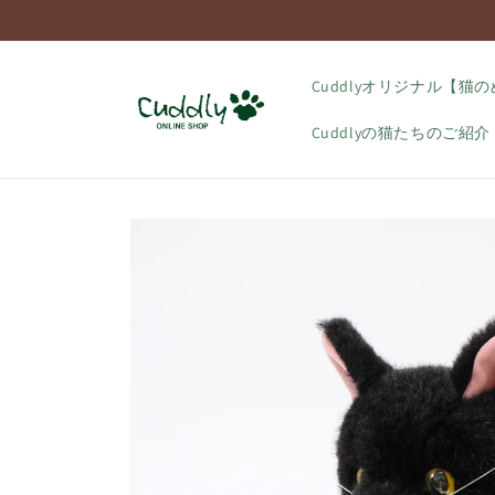
コンテ
ンツに
進む
Cuddlyオリジナル【猫
Cuddlyの猫たちのご紹介
商品情
報にス
キップ