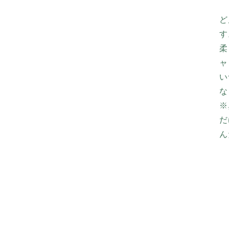
ど
す
柔
ャ
い
な
※
だ
ん