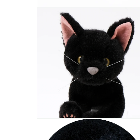
モ
ー
ダ
ル
で
メ
デ
ィ
ア
(1)
を
開
く
モ
ー
ダ
ル