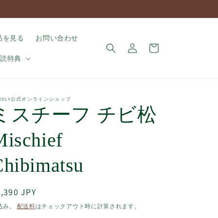
ロ
カ
品を見る
お問い合わせ
グ
ー
イ
購読特典
ト
ン
UDDLY公式オンラインショップ
ミスチーフ チビ松
ischief
Chibimatsu
通
,390 JPY
常
込み。
配送料
はチェックアウト時に計算されます。