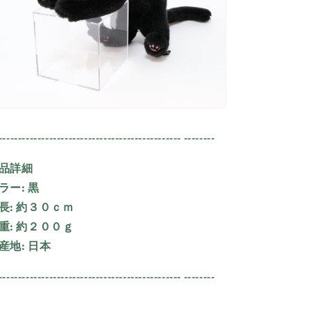
----------------------------------------------- --------
品詳細
ラー:
黒
長:
約３０ｃｍ
重:
約２００ｇ
産地:
日本
----------------------------------------------- --------