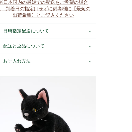
※日本国内の最短での配送をご希望の場合
を
を
は、到着日の指定はせずに備考欄に【最短の
減
増
出荷希望】とご記入ください
ら
や
す
す
日時指定配送について
配送と返品について
お手入れ方法