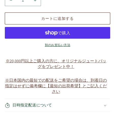
ピ
ピ
ン
ン
カ
カ
カートに追加する
ー
ー
ト
ト
ン
ン
Pinkerton
Pinkerton
の
の
別のお支払い方法
数
数
量
量
※20,000円以上ご購入の方に、オリジナルジュートバッ
を
を
グをプレゼント中！
減
増
ら
や
※日本国内の最短での配送をご希望の場合は、到着日の
す
す
指定はせずに備考欄に【最短の出荷希望】とご記入くだ
さい
日時指定配送について