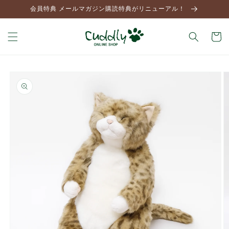
コンテ
会員特典 メールマガジン購読特典がリニューアル！
ンツに
進む
カ
ー
ト
商品情
報にス
キップ