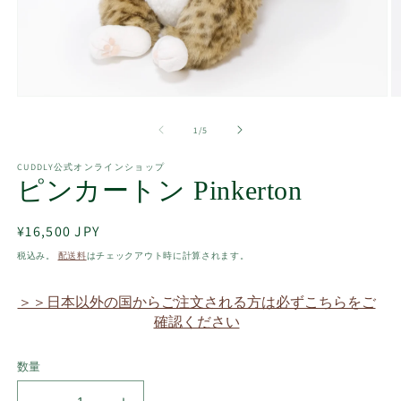
モ
ー
の
1
/
5
ダ
ル
で
CUDDLY公式オンラインショップ
ピンカートン Pinkerton
メ
デ
ィ
通
¥16,500 JPY
ア
(2
(1)
常
税込み。
配送料
はチェックアウト時に計算されます。
を
価
開
格
く
＞＞日本以外の国からご注文される方は必ずこちらをご
確認ください
数量