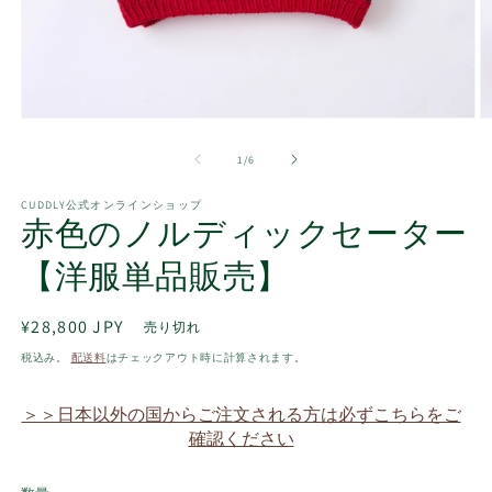
モ
ー
の
1
/
6
ダ
ル
で
CUDDLY公式オンラインショップ
赤色のノルディックセーター
メ
デ
ィ
【洋服単品販売】
ア
(1)
(2
を
通
¥28,800 JPY
売り切れ
開
常
税込み。
配送料
はチェックアウト時に計算されます。
く
価
格
＞＞日本以外の国からご注文される方は必ずこちらをご
確認ください