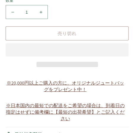
数量
赤
赤
色
色
の
の
売り切れ
ノ
ノ
ル
ル
デ
デ
ィ
ィ
ッ
ッ
ク
ク
セ
セ
※20,000円以上ご購入の方に、オリジナルジュートバッ
ー
ー
グをプレゼント中！
タ
タ
ー
ー
※日本国内の最短での配送をご希望の場合は、到着日の
【洋
【洋
指定はせずに備考欄に【最短の出荷希望】とご記入くだ
服
服
さい
単
単
品
品