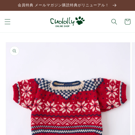
コンテ
会員特典 メールマガジン購読特典がリニューアル！
ンツに
進む
カ
ー
ト
商品情
報にス
キップ