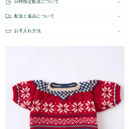
日時指定配送について
販
販
売】
売】
配送と返品について
の
の
数
数
量
量
お手入れ方法
を
を
減
増
ら
や
す
す