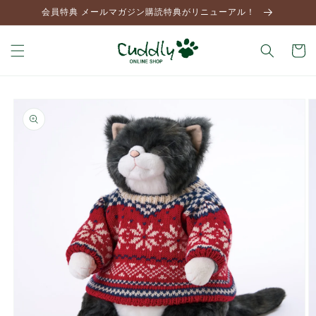
コンテ
会員特典 メールマガジン購読特典がリニューアル！
ンツに
進む
カ
ー
ト
商品情
報にス
キップ