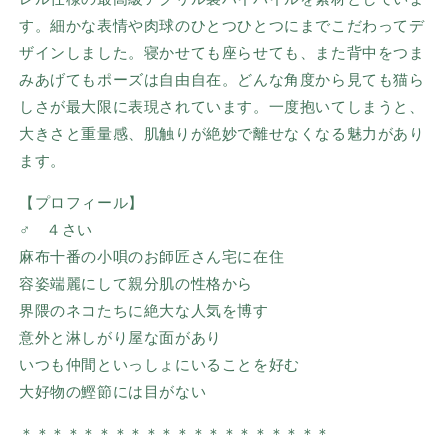
す。細かな表情や肉球のひとつひとつにまでこだわってデ
ザインしました。寝かせても座らせても、また背中をつま
みあげてもポーズは自由自在。どんな角度から見ても猫ら
しさが最大限に表現されています。一度抱いてしまうと、
大きさと重量感、肌触りが絶妙で離せなくなる魅力があり
ます。
【プロフィール】
♂ ４さい
麻布十番の小唄のお師匠さん宅に在住
容姿端麗にして親分肌の性格から
界隈のネコたちに絶大な人気を博す
意外と淋しがり屋な面があり
いつも仲間といっしょにいることを好む
大好物の鰹節には目がない
＊＊＊＊＊＊＊＊
＊＊＊＊＊＊＊＊＊＊＊＊