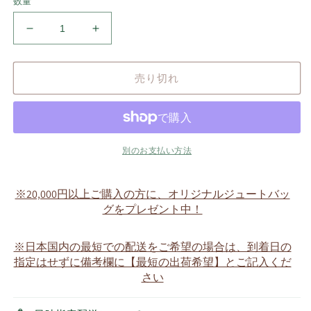
数量
ソ
ソ
メ
メ
ゴ
ゴ
売り切れ
ロ
ロ
ー・
ー・
赤
赤
色
色
の
の
別のお支払い方法
ノ
ノ
ル
ル
※20,000円以上ご購入の方に、オリジナルジュートバッ
デ
デ
グをプレゼント中！
ィ
ィ
ッ
ッ
※日本国内の最短での配送をご希望の場合は、到着日の
ク
ク
指定はせずに備考欄に【最短の出荷希望】とご記入くだ
セ
セ
さい
ー
ー
タ
タ