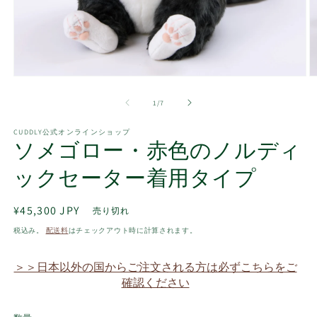
モ
ー
の
1
/
7
ダ
ル
で
CUDDLY公式オンラインショップ
ソメゴロー・赤色のノルディ
メ
デ
ィ
ックセーター着用タイプ
ア
(1)
(2
を
通
¥45,300 JPY
売り切れ
開
常
税込み。
配送料
はチェックアウト時に計算されます。
く
価
格
＞＞日本以外の国からご注文される方は必ずこちらをご
確認ください