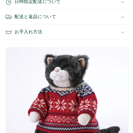
日時指定配送について
ー
ー
着
着
配送と返品について
用
用
タ
タ
イ
イ
お手入れ方法
プ
プ
の
の
数
数
量
量
を
を
減
増
ら
や
す
す