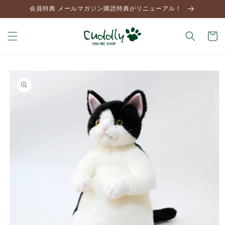
コンテ
会員特典 メールマガジン購読特典がリニューアル！
ンツに
進む
カ
ー
ト
商品情
報にス
キップ