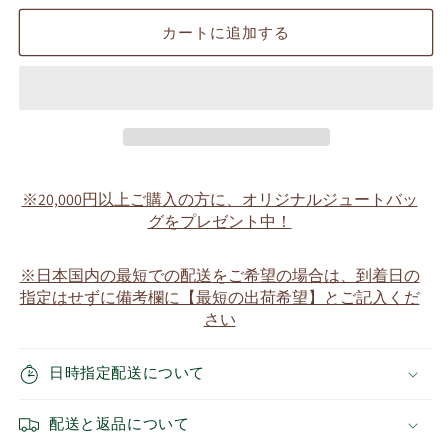
子
子
カートに追加する
Tamako
Tamako
の
の
数
数
量
量
を
を
減
増
ら
や
※20,000円以上ご購入の方に、オリジナルジュートバッ
す
す
グをプレゼント中！
※日本国内の最短での配送をご希望の場合は、到着日の
指定はせずに備考欄に【最短の出荷希望】とご記入くだ
さい
日時指定配送について
配送と返品について