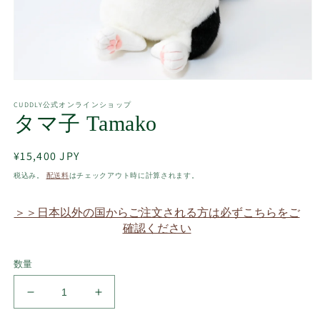
モ
ー
CUDDLY公式オンラインショップ
ダ
タマ子 Tamako
ル
で
メ
通
¥15,400 JPY
デ
常
ィ
税込み。
配送料
はチェックアウト時に計算されます。
ア
価
(1)
格
＞＞日本以外の国からご注文される方は必ずこちらをご
を
開
確認ください
く
数量
タ
タ
マ
マ