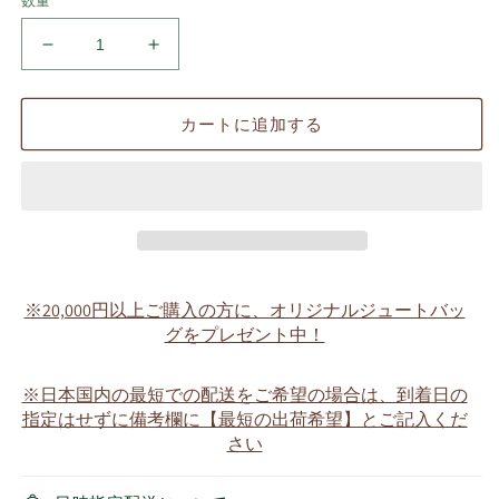
数量
タ
タ
マ
マ
子
子
カートに追加する
専
専
用
用
名
名
入
入
ワ
ワ
ッ
ッ
ペ
ペ
※20,000円以上ご購入の方に、オリジナルジュートバッ
ン
ン
グをプレゼント中！
付
付
き
き
※日本国内の最短での配送をご希望の場合は、到着日の
パ
パ
指定はせずに備考欄に【最短の出荷希望】とご記入くだ
ー
ー
さい
カ
カ
ー
ー