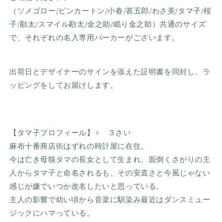
（ソメゴロー
/
ピンカートン
/
小春
/
甚五郎
/わさ美/
タマ子
/
桜
子
/
勘太
/
スマイル勘太
/
金之助
/
眠り金之助）共通のサイズ
で、それぞれの名入専用パーカーがございます。
出荷日とデザイナーのサインを添えた証明書を同封し、ラ
ッピングをしてお届けします。
【タマ子プロフィール】
♀ ３さい
麻布十番商店街はずれの時計屋に在住。
今は亡き母猫タマの長女として生まれ、面倒くさがりの主
人からタマ子と命名されるも、その安直さと今風じゃない
感じが嫌でいつか改名したいと思っている。
主人の影響で幼い頃から音楽に馴染み最近はダンスミュー
ジックにハマっている。