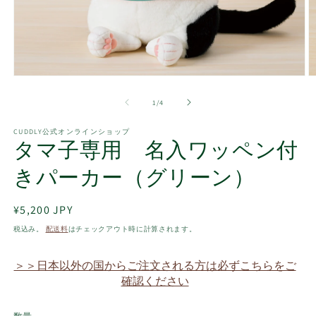
モ
ー
の
1
/
4
ダ
ル
で
CUDDLY公式オンラインショップ
タマ子専用 名入ワッペン付
メ
デ
ィ
きパーカー（グリーン）
ア
(1)
(2
を
通
¥5,200 JPY
開
常
税込み。
配送料
はチェックアウト時に計算されます。
く
価
格
＞＞日本以外の国からご注文される方は必ずこちらをご
確認ください