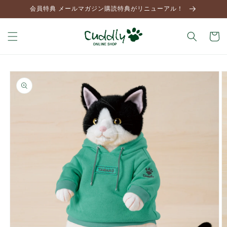
コンテ
会員特典 メールマガジン購読特典がリニューアル！
ンツに
進む
カ
ー
ト
商品情
報にス
キップ