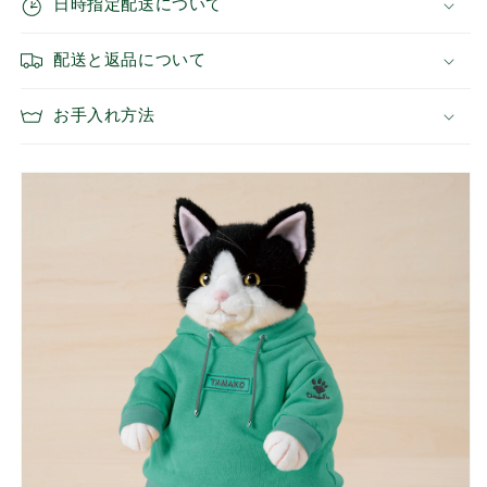
日時指定配送について
（グ
（グ
リ
リ
配送と返品について
ー
ー
ン）
ン）
の
の
お手入れ方法
数
数
量
量
を
を
減
増
ら
や
す
す