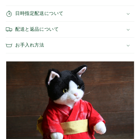
タ
タ
イ
イ
日時指定配送について
プ
プ
Tamako
Tamako
Yukata
Yukata
配送と返品について
(Hanasaku)
(Hanasaku)
の
の
お手入れ方法
数
数
量
量
を
を
減
増
ら
や
す
す