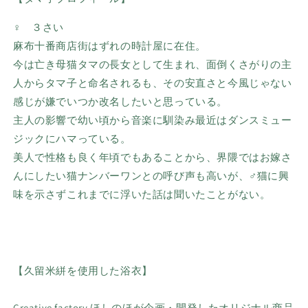
♀ ３さい
麻布十番商店街はずれの時計屋に在住。
今は亡き母猫タマの長女として生まれ、面倒くさがりの主
人からタマ子と命名されるも、その安直さと今風じゃない
感じが嫌でいつか改名したいと思っている。
主人の影響で幼い頃から音楽に馴染み最近はダンスミュー
ジックにハマっている。
美人で性格も良く年頃でもあることから、界隈ではお嫁さ
んにしたい猫ナンバーワンとの呼び声も高いが、♂猫に興
味を示さずこれまでに浮いた話は聞いたことがない。
【久留米絣を使用した浴衣】
Creative factory ほしのほが企画・開発したオリジナル商品