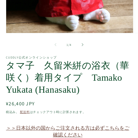
モ
ー
の
1
/
4
ダ
ル
で
CUDDLY公式オンラインショップ
タマ子 久留米絣の浴衣（華
メ
デ
ィ
咲く）着用タイプ Tamako
ア
(1)
(2
Yukata (Hanasaku)
を
開
く
通
¥26,400 JPY
常
税込み。
配送料
はチェックアウト時に計算されます。
価
格
＞＞日本以外の国からご注文される方は必ずこちらをご
確認ください