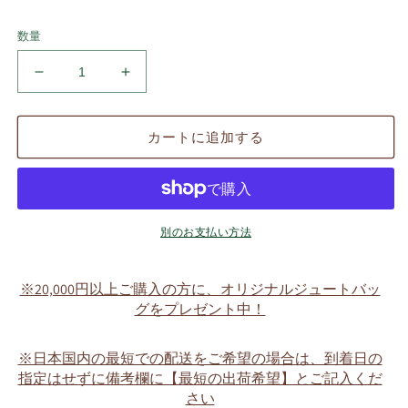
数量
タ
タ
マ
マ
子
子
カートに追加する
久
久
留
留
米
米
絣
絣
の
の
別のお支払い方法
浴
浴
衣
衣
※20,000円以上ご購入の方に、オリジナルジュートバッ
（華
（華
グをプレゼント中！
咲
咲
く）
く）
※日本国内の最短での配送をご希望の場合は、到着日の
着
着
指定はせずに備考欄に【最短の出荷希望】とご記入くだ
用
用
さい