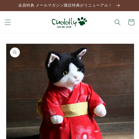
コンテ
会員特典 メールマガジン購読特典がリニューアル！
ンツに
進む
カ
ー
ト
商品情
報にス
キップ