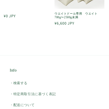
ウエイトドール専用 ウエイト
通
¥0 JPY
700g〜2500g未満
常
通
¥6,600 JPY
価
常
格
価
格
Info
・検索する
・特定商取引法に基づく表記
・配送について