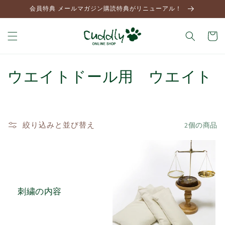
コンテ
会員特典 メールマガジン購読特典がリニューアル！
ンツに
進む
カ
ー
ト
コ
ウエイトドール用 ウエイト
レ
ク
絞り込みと並び替え
2個の商品
シ
ョ
ン
:
刺繍の内容