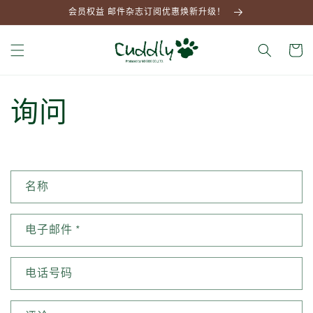
跳到内
会员权益 邮件杂志订阅优惠焕新升级！
容
大
车
询问
联
名称
系
表
电子邮件
*
格
电话号码