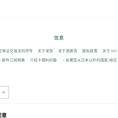
信息
定商业交易法的符号
关于发货
关于退换货
隐私政策
关于 NO SI
・邮件订阅特典
介绍卡德利的猫
・如果您从日本以外的国家/地区
 同意