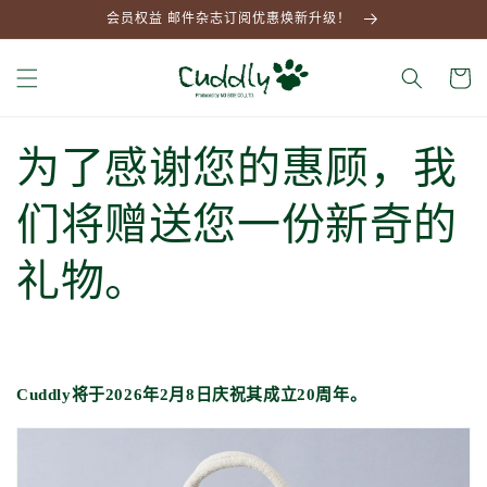
跳到内
会员权益 邮件杂志订阅优惠焕新升级！
容
大
车
为了感谢您的惠顾，我
们将赠送您一份新奇的
礼物。
Cuddly
将于
2026年
2月
8日
庆祝其成立
20
周年。