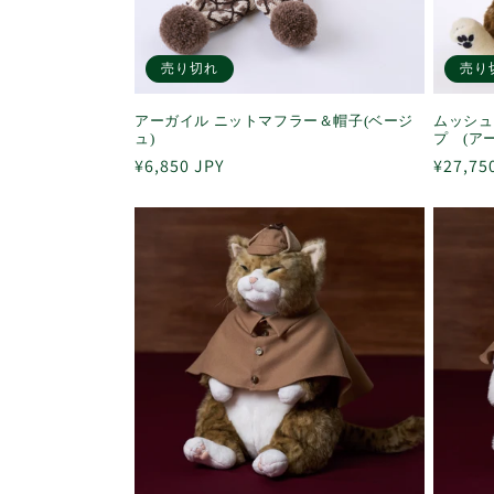
売り切れ
売り
アーガイル ニットマフラー＆帽子(ベージ
ムッシュ
ュ)
プ (ア
通
¥6,850 JPY
通
¥27,75
常
常
価
価
格
格