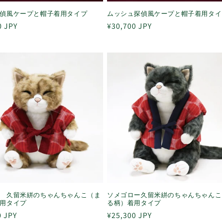
偵風ケープと帽子着用タイプ
ムッシュ探偵風ケープと帽子着用タイ
0 JPY
通
¥30,700 JPY
常
価
格
 久留米絣のちゃんちゃんこ（ま
ソメゴロー久留米絣のちゃんちゃんこ
着用タイプ
る柄）着用タイプ
0 JPY
通
¥25,300 JPY