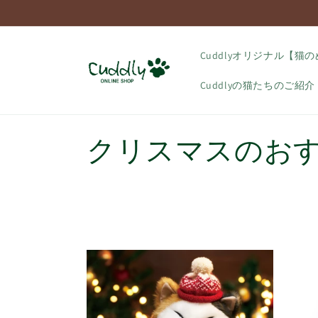
コンテ
ンツに
進む
Cuddlyオリジナル【猫
Cuddlyの猫たちのご紹介
コ
クリスマスのお
レ
ク
シ
ョ