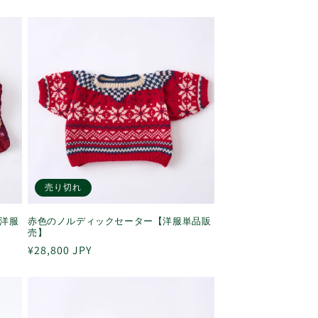
常
価
格
売り切れ
洋服
赤色のノルディックセーター【洋服単品販
売】
通
¥28,800 JPY
常
価
格