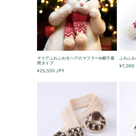
ン
:
マリアふわふわモヘアのマフラー&帽子着
ふわふわ
用タイプ
通
¥7,000
通
¥25,550 JPY
常
常
価
価
格
格