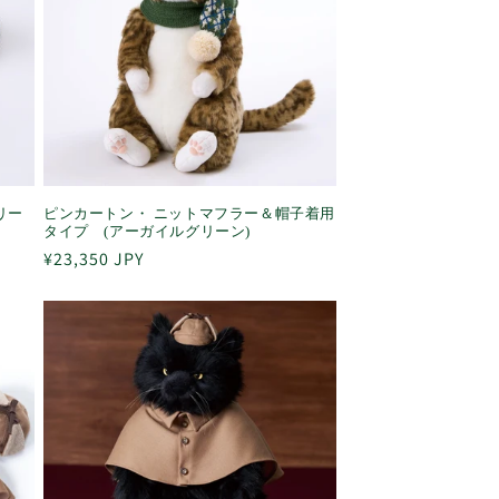
リー
ピンカートン・ ニットマフラー＆帽子着用
タイプ (アーガイルグリーン)
通
¥23,350 JPY
常
価
格