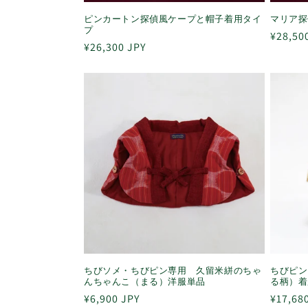
ピンカートン探偵風ケープと帽子着用タイ
マリア探
プ
通
¥28,50
通
¥26,300 JPY
常
常
価
価
格
格
ちびソメ・ちびピン専用 久留米絣のちゃ
ちびピン
んちゃんこ（まる）洋服単品
る柄）
通
¥6,900 JPY
通
¥17,68