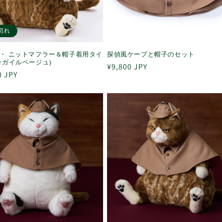
切れ
・ ニットマフラー＆帽子着用タイ
探偵風ケープと帽子のセット
ーガイルベージュ)
通
¥9,800 JPY
0 JPY
常
価
格