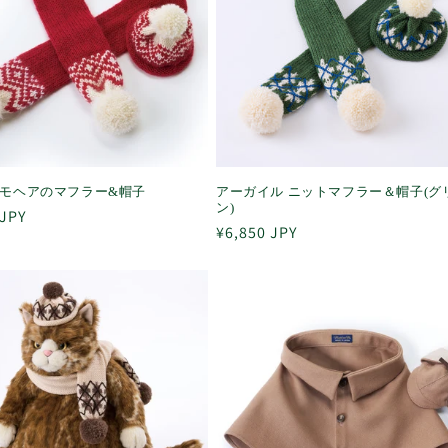
モヘアのマフラー&帽子
アーガイル ニットマフラー＆帽子(グ
ン)
 JPY
通
¥6,850 JPY
常
価
格