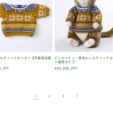
ルディックセーター【洋服単品販
ピンカートン・黄色のノルディックセ
ー着用タイプ
0 JPY
通
¥45,300 JPY
常
価
格
1
2
3