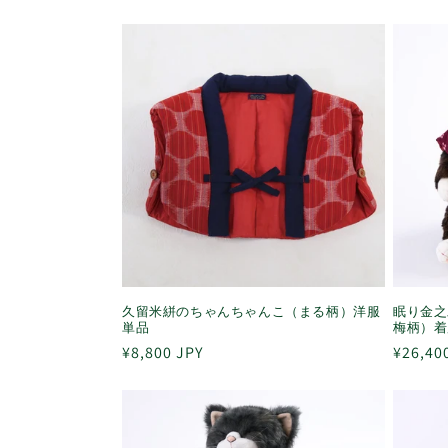
常
常
価
価
格
格
久留米絣のちゃんちゃんこ（まる柄）洋服
眠り金之
単品
梅柄）着
通
¥8,800 JPY
通
¥26,40
常
常
価
価
格
格