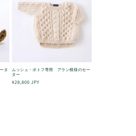
ータ
ムッシュ・ポトフ専用 アラン模様のセー
ター
通
¥28,800 JPY
常
価
格