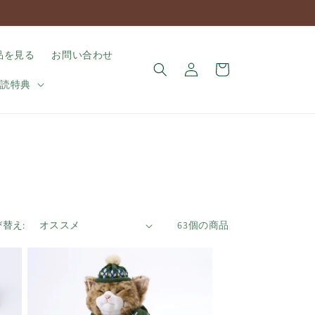
ロ
カ
品を見る
お問い合わせ
グ
ー
イ
購読特典
ト
ン
替え:
63個の商品