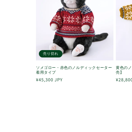
売り切れ
ソメゴロー・赤色のノルディックセーター
黄色のノ
着用タイプ
売】
通
¥45,300 JPY
通
¥28,80
常
常
価
価
格
格