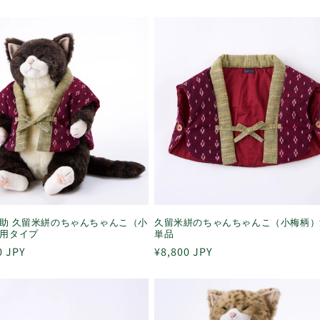
常
価
格
助 久留米絣のちゃんちゃんこ（小
久留米絣のちゃんちゃんこ（小梅柄）
用タイプ
単品
0 JPY
通
¥8,800 JPY
常
価
格