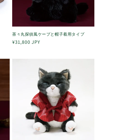
茶々丸探偵風ケープと帽子着用タイプ
通
¥31,800 JPY
常
価
格