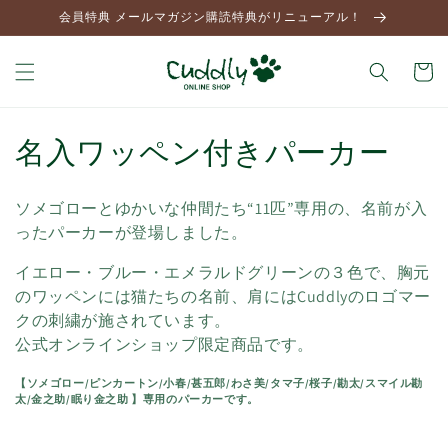
コンテ
会員特典 メールマガジン購読特典がリニューアル！
ンツに
進む
カ
ー
ト
コ
名入ワッペン付きパーカー
レ
ソメゴローとゆかいな仲間たち“11匹
”専用の、名前が入
ク
ったパーカーが登場しました。
シ
イエロー・ブルー・エメラルドグリーンの３色で、胸元
のワッペンには猫たちの名前、肩にはCuddlyのロゴマー
ョ
クの刺繍が施されています。
ン
公式オンラインショップ限定商品です。
:
【ソメゴロー/ピンカートン/小春/甚五郎/わさ美/タマ子/桜子/勘太/スマイル勘
太/金之助/眠り金之助 】専用のパーカーです。