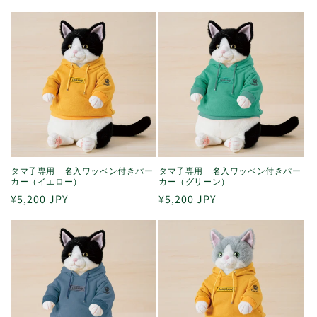
常
常
価
価
格
格
タマ子専用 名入ワッペン付きパー
タマ子専用 名入ワッペン付きパー
カー（イエロー）
カー（グリーン）
通
¥5,200 JPY
通
¥5,200 JPY
常
常
価
価
格
格