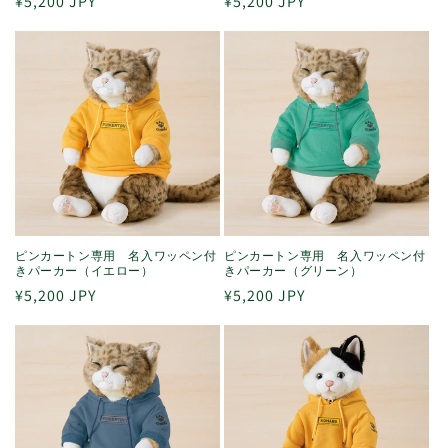
通
¥5,200 JPY
通
¥5,200 JPY
常
常
価
価
格
格
ピンカートン専用 名入ワッペン付
ピンカートン専用 名入ワッペン付
きパーカー（イエロー）
きパーカー（グリーン）
通
¥5,200 JPY
通
¥5,200 JPY
常
常
価
価
格
格