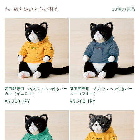
絞り込みと並び替え
33個の商品
甚五郎専用 名入ワッペン付きパー
甚五郎専用 名入ワッペン付きパー
カー（イエロー）
カー（ブルー）
通
¥5,200 JPY
通
¥5,200 JPY
常
常
価
価
格
格