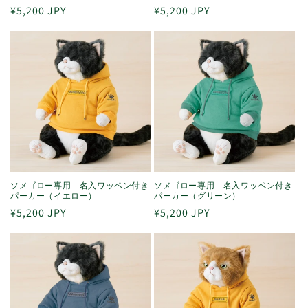
通
¥5,200 JPY
通
¥5,200 JPY
常
常
価
価
格
格
ソメゴロー専用 名入ワッペン付き
ソメゴロー専用 名入ワッペン付き
パーカー（イエロー）
パーカー（グリーン）
通
¥5,200 JPY
通
¥5,200 JPY
常
常
価
価
格
格